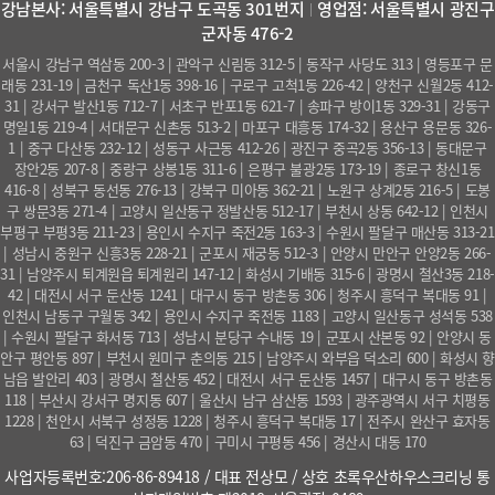
강남본사: 서울특별시 강남구 도곡동 301번지
영업점: 서울특별시 광진구
군자동 476-2
서울시 강남구 역삼동 200-3 | 관악구 신림동 312-5 | 동작구 사당도 313 | 영등포구 문
래동 231-19 | 금천구 독산1동 398-16 | 구로구 고척1동 226-42 | 양천구 신월2동 412-
31 | 강서구 발산1동 712-7 | 서초구 반포1동 621-7 | 송파구 방이1동 329-31 | 강동구
명일1동 219-4 | 서대문구 신촌동 513-2 | 마포구 대흥동 174-32 | 용산구 용문동 326-
1 | 중구 다산동 232-12 | 성동구 사근동 412-26 | 광진구 중곡2동 356-13 | 동대문구
장안2동 207-8 | 중랑구 상봉1동 311-6 | 은평구 불광2동 173-19 | 종로구 창신1동
416-8 | 성북구 동선동 276-13 | 강북구 미아동 362-21 | 노원구 상계2동 216-5 | 도봉
구 쌍문3동 271-4 | 고양시 일산동구 정발산동 512-17 | 부천시 상동 642-12 | 인천시
부평구 부평3동 211-23 | 용인시 수지구 죽전2동 163-3 | 수원시 팔달구 매산동 313-21
| 성남시 중원구 신흥3동 228-21 | 군포시 재궁동 512-3 | 안양시 만안구 안양2동 266-
31 | 남양주시 퇴계원읍 퇴계원리 147-12 | 화성시 기배동 315-6 | 광명시 철산3동 218-
42 | 대전시 서구 둔산동 1241 | 대구시 동구 방촌동 306 | 청주시 흥덕구 복대동 91 |
인천시 남동구 구월동 342 | 용인시 수지구 죽전동 1183 | 고양시 일산동구 성석동 538
| 수원시 팔달구 화서동 713 | 성남시 분당구 수내동 19 | 군포시 산본동 92 | 안양시 동
안구 평안동 897 | 부천시 원미구 춘의동 215 | 남양주시 와부읍 덕소리 600 | 화성시 향
남읍 발안리 403 | 광명시 철산동 452 | 대전시 서구 둔산동 1457 | 대구시 동구 방촌동
118 | 부산시 강서구 명지동 607 | 울산시 남구 삼산동 1593 | 광주광역시 서구 치평동
1228 | 천안시 서북구 성정동 1228 | 청주시 흥덕구 복대동 17 | 전주시 완산구 효자동
63 | 덕진구 금암동 470 | 구미시 구평동 456 | 경산시 대동 170
사업자등록번호:206-86-89418 / 대표 전상모 / 상호 초록우산하우스크리닝 통