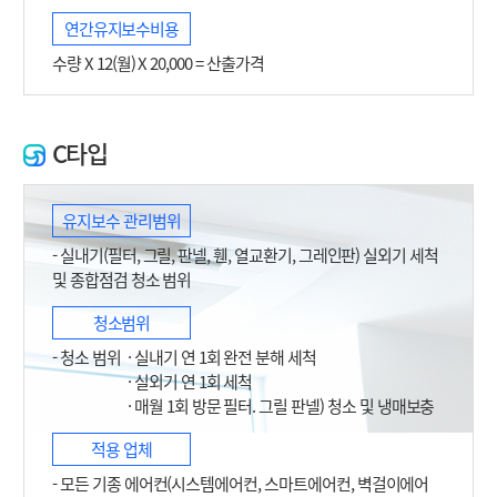
연간유지보수비용
수량 X 12(월) X 20,000 = 산출가격
C타입
유지보수 관리범위
- 실내기(필터, 그릴, 판넬, 휀, 열교환기, 그레인판) 실외기 세척
및 종합점검 청소 범위
청소범위
- 청소 범위
· 실내기 연 1회 완전 분해 세척
· 실외기 연 1회 세척
· 매월 1회 방문 필터. 그릴 판넬) 청소 및 냉매보충
적용 업체
- 모든 기종 에어컨(시스템에어컨, 스마트에어컨, 벽걸이에어