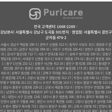
전국 고객센터: 1668-2269
강남본사: 서울특별시 강남구 도곡동 301번지
영업점: 서울특별시 광진구
군자동 476-2
서울시 강남구 역삼동 200-3 | 관악구 신림동 312-5 | 동작구 사당도 313 | 영등포구 문
래동 231-19 | 금천구 독산1동 398-16 | 구로구 고척1동 226-42 | 양천구 신월2동 412-
31 | 강서구 발산1동 712-7 | 서초구 반포1동 621-7 | 송파구 방이1동 329-31 | 강동구
명일1동 219-4 | 서대문구 신촌동 513-2 | 마포구 대흥동 174-32 | 용산구 용문동 326-
1 | 중구 다산동 232-12 | 성동구 사근동 412-26 | 광진구 중곡2동 356-13 | 동대문구
장안2동 207-8 | 중랑구 상봉1동 311-6 | 은평구 불광2동 173-19 | 종로구 창신1동
416-8 | 성북구 동선동 276-13 | 강북구 미아동 362-21 | 노원구 상계2동 216-5 | 도봉
구 쌍문3동 271-4 | 고양시 일산동구 정발산동 512-17 | 부천시 상동 642-12 | 인천시
부평구 부평3동 211-23 | 용인시 수지구 죽전2동 163-3 | 수원시 팔달구 매산동 313-21
| 성남시 중원구 신흥3동 228-21 | 군포시 재궁동 512-3 | 안양시 만안구 안양2동 266-
31 | 남양주시 퇴계원읍 퇴계원리 147-12 | 화성시 기배동 315-6 | 광명시 철산3동 218-
42 | 대전시 서구 둔산동 1241 | 대구시 동구 방촌동 306 | 청주시 흥덕구 복대동 91 |
인천시 남동구 구월동 342 | 용인시 수지구 죽전동 1183 | 고양시 일산동구 성석동 538
| 수원시 팔달구 화서동 713 | 성남시 분당구 수내동 19 | 군포시 산본동 92 | 안양시 동
안구 평안동 897 | 부천시 원미구 춘의동 215 | 남양주시 와부읍 덕소리 600 | 화성시 향